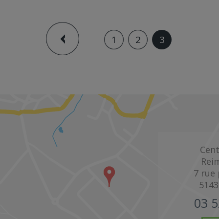
1
2
3
Cent
Rei
7 rue
5143
03 5