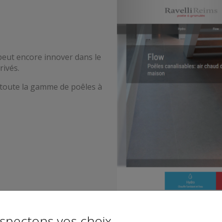
peut encore innover dans le
rivés.
n toute la gamme de poêles à
spectons vos choix