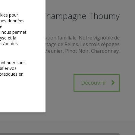
Champagne Thoumy
okies pour
aines données
de
x) nous permet
ions sur une exploitation familiale. Notre vignoble de
yse et la
 et/ou des
t situé dans la Montage de Reims. Les trois cépages
ltivons sont: Pinot Meunier, Pinot Noir, Chardonnay.
Continuer sans
ifier vos
 pratiques en
Découvrir