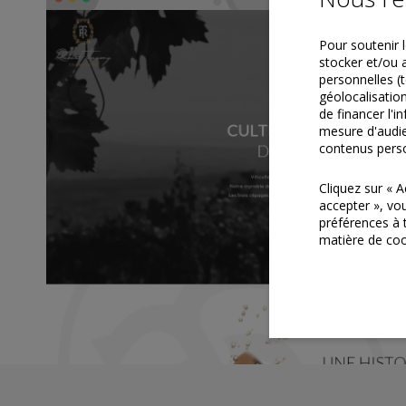
Pour soutenir l
stocker et/ou 
personnelles (t
géolocalisation
de financer l'i
mesure d'audie
contenus perso
Cliquez sur « 
accepter », vo
préférences à 
matière de coo