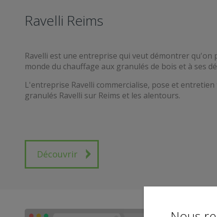
Ravelli Reims
Ravelli est une entreprise qui veut démontrer qu'on 
monde du chauffage aux granulés de bois et à ses dé
L'entreprise Ravelli commercialise, pose et entretie
granulés Ravelli sur Reims et les alentours.
Découvrir
Nous re