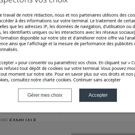
e travail de notre rédaction, nous et nos partenaires utilisons des co
accéder à des informations sur votre terminal. Le traitement de cert
elles que les adresses IP, les données de navigation, d'utilisation ou 
, les identifiants uniques ou les interactions avec les réseaux sociau
Viticulteur depuis 4 générat
nformation disponible sur notre site et d'améliorer notre offre via l'anal
nce ainsi que l'affichage et la mesure de performance des publicités
5,5 ha AOC Champagne es
nnalisés.
que nous cu
Accepter » pour consentir ou paramétrez vos choix. En cliquant sur « 
us refusez tout dépôt de cookies sur votre terminal. Vous pouvez mod
tout moment sur notre site. Pour en savoir plus sur vos droits et nos
kies, consultez notre
charte cookies
.
Continuer sans accepter
Gérer mes choix
Accepter