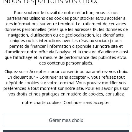
Nous respectons vos choix
Pour soutenir le travail de notre rédaction, nous et nos
partenaires utilisons des cookies pour stocker et/ou accéder à
des informations sur votre terminal. Le traitement de certaines
MNS INFO
données personnelles (telles que les adresses IP, les données de
navigation, d'utilisation ou de géolocalisation, les identifiants
uniques ou les interactions avec les réseaux sociaux) nous
permet de financer l'information disponible sur notre site et
Société créée en 2014 MNS-INFO exerce son activité
d'améliorer notre offre via l'analyse et la mesure d'audience ainsi
dans le domaine de l'informatique de gestion aussi bien
que l'affichage et la mesure de performance des publicités et/ou
pour les TPE que pour les PME-PMI.
des contenus personnalisés.
Cliquez sur « Accepter » pour consentir ou paramétrez vos choix.
En cliquant sur « Continuer sans accepter », vous refusez tout
dépôt de cookies sur votre terminal. Vous pouvez modifier vos
préférences à tout moment sur notre site. Pour en savoir plus sur
Découvrir
vos droits et nos pratiques en matière de cookies, consultez
notre
charte cookies
.
Continuer sans accepter
Gérer mes choix